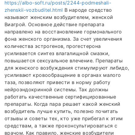
https://albo-soft.ru/posts/2244-podmeshali-
zhenskii-vozbuditel.html
В народе средство
называют женским возбудителем, женской
Виагрой. Основное действие препарата
направлено на восстановление гормонального
фона женского организма. За счет увеличения
количества эстрогенов, прогестерона
усиливается синтез влагалищной смазки,
повышается сексуальное влечение. Препараты
для женского возбуждения стимулируют либидо,
усиливают кровообращение в органах малого
таза, позволяют привести в норму работу
нейроэндокринной системы. Так должны
работать качественные сертифицированные
препараты. Когда пара решает какой женский
возбудитель лучше купить, полезно почитать
отзывы и советы тех, кто уже прибегал к этим
средствам, а также проконсультироваться с
врачом. Как правило, женские возбудители