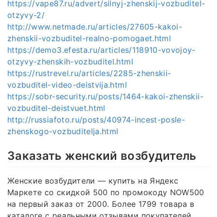
https://vape87.ru/advert/silnyj-zhenskij-vozbuditel-
otzyvy-2/
http://www.netmade.ru/articles/27605-kakoi-
zhenskii-vozbuditel-realno-pomogaet.html
https://demo3.efesta.ru/articles/118910-vovojoy-
otzyvy-zhenskih-vozbuditel.html
https://rustrevel.ru/articles/2285-zhenskii-
vozbuditel-video-deistvija.html
https://sobr-security.ru/posts/1464-kakoi-zhenskii-
vozbuditel-deistvuet.html
http://russiafoto.ru/posts/40974-incest-posle-
zhenskogo-vozbuditelja.html
Заказать женский возбудитель
Женские возбудители — купить на Яндекс
Маркете со скидкой 500 по промокоду NOW500
на первый заказ от 2000. Более 1799 товара в
каталоге с реальными отзывами покупателей.