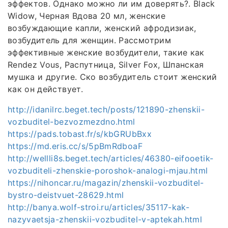
эффектов. Однако можно ли им доверять?. Black
Widow, Черная Вдова 20 мл, женские
возбуждающие капли, женский афродизиак,
возбудитель для женщин. Рассмотрим
эффективные женские возбудители, такие как
Rendez Vous, Распутница, Silver Fox, Шпанская
мушка и другие. Ско возбудитель стоит женский
как он действует.
http://idanilrc.beget.tech/posts/121890-zhenskii-
vozbuditel-bezvozmezdno.html
https://pads.tobast.fr/s/kbGRUbBxx
https://md.eris.cc/s/5pBmRdboaF
http://wellli8s.beget.tech/articles/46380-eifooetik-
vozbuditeli-zhenskie-poroshok-analogi-mjau.html
https://nihoncar.ru/magazin/zhenskii-vozbuditel-
bystro-deistvuet-28629.html
http://banya.wolf-stroi.ru/articles/35117-kak-
nazyvaetsja-zhenskii-vozbuditel-v-aptekah.html