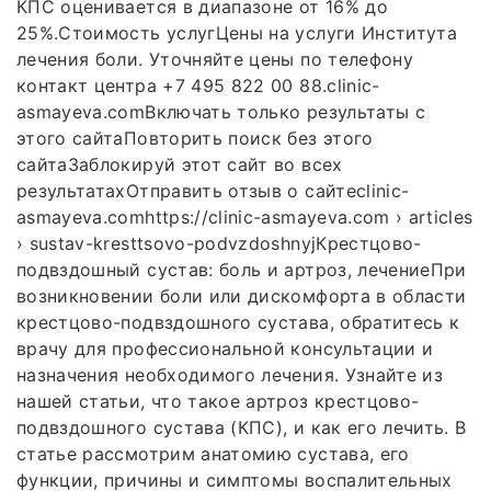
КПС оценивается в диапазоне от 16% до
25%.Стоимость услугЦены на услуги Института
лечения боли. Уточняйте цены по телефону
контакт центра +7 495 822 00 88.clinic-
asmayeva.comВключать только результаты с
этого сайтаПовторить поиск без этого
сайтаЗаблокируй этот сайт во всех
результатахОтправить отзыв о сайтеclinic-
asmayeva.comhttps://clinic-asmayeva.com › articles
› sustav-kresttsovo-podvzdoshnyjКрестцово-
подвздошный сустав: боль и артроз, лечениеПри
возникновении боли или дискомфорта в области
крестцово-подвздошного сустава, обратитесь к
врачу для профессиональной консультации и
назначения необходимого лечения. Узнайте из
нашей статьи, что такое артроз крестцово-
подвздошного сустава (КПС), и как его лечить. В
статье рассмотрим анатомию сустава, его
функции, причины и симптомы воспалительных