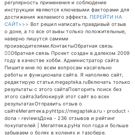
регулярность применения и соблюдение
инструкции являются ключевыми факторами для
достижения желаемого эффекта.
ПЕРЕЙТИ НА
САЙТ>>>
Вот решил написать правдивый отзыв
о доне, а то все отзывы только положительные,
наверно пишутся самими
производителями.КонтактыОбратная связь
👨‍⚕️Обратная связь Проект создан в далеком 2009
году в качестве хобби. Администратор сайта
Пишите мне по всем вопросам касательно
работы и функционала сайта. Я наполняю сайт,
редактирую статьи.megapteka.ruВключать только
результаты с этого сайтаПовторить поиск без
этого сайтаЗаблокируй этот сайт во всех
результатахОтправить отзыв о
сайтеМегаптека.руhttps://megapteka.ru › product ›
dona › reviewsДона - 236 отзывов и рейтинг
покупателей | Мегаптека.руНа пол года и больше
забываем о болях в коленях и тазобере.