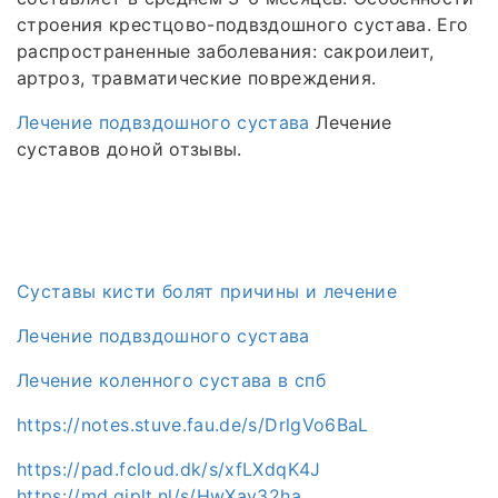
строения крестцово-подвздошного сустава. Его
распространенные заболевания: сакроилеит,
артроз, травматические повреждения.
Лечение подвздошного сустава
Лечение
суставов доной отзывы.
Суставы кисти болят причины и лечение
Лечение подвздошного сустава
Лечение коленного сустава в спб
https://notes.stuve.fau.de/s/DrlgVo6BaL
https://pad.fcloud.dk/s/xfLXdqK4J
https://md.giplt.nl/s/HwXav32ha