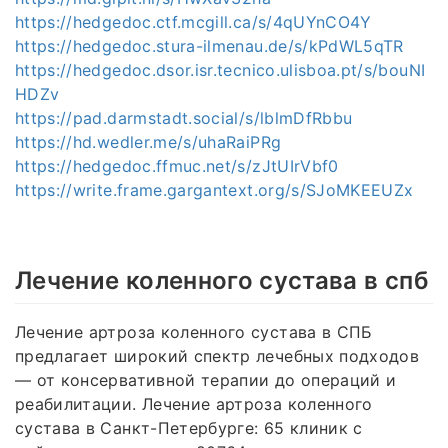
https://hedgedoc.ctf.mcgill.ca/s/4qUYnCO4Y
https://hedgedoc.stura-ilmenau.de/s/kPdWL5qTR
https://hedgedoc.dsor.isr.tecnico.ulisboa.pt/s/bouNI
HDZv
https://pad.darmstadt.social/s/lblmDfRbbu
https://hd.wedler.me/s/uhaRaiPRg
https://hedgedoc.ffmuc.net/s/zJtUIrVbf0
https://write.frame.gargantext.org/s/SJoMKEEUZx
Лечение коленного сустава в спб
Лечение артроза коленного сустава в СПБ
предлагает широкий спектр лечебных подходов
— от консервативной терапии до операций и
реабилитации. Лечение артроза коленного
сустава в Санкт-Петербурге: 65 клиник с